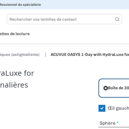
fessionnel du spécialiste
ettes de lecture
riques (astigmatisme)
ACUVUE OASYS 1-Day with HydraLuxe for 
aLuxe for
nalières
Boîte de 3
Œil gauc
Sphère