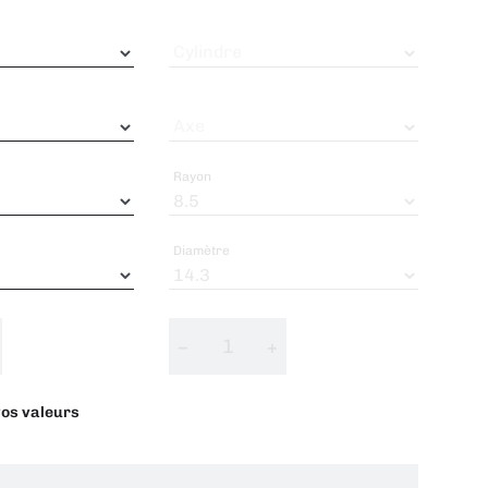
Cylindre
Axe
Rayon
Diamètre
−
+
 vos valeurs