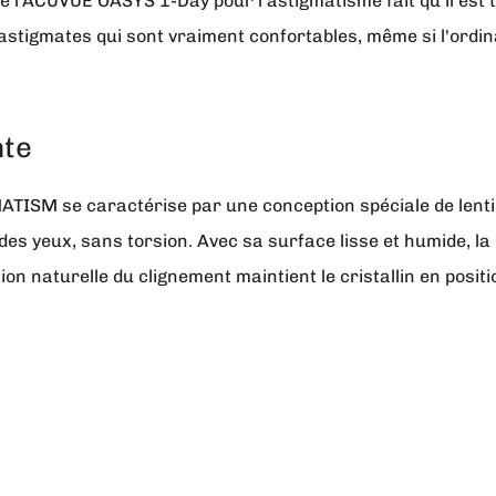
 l'ACUVUE OASYS 1-Day pour l'astigmatisme fait qu'il est trè
 astigmates qui sont vraiment confortables, même si l'ordinat
nte
M se caractérise par une conception spéciale de lentilles
 yeux, sans torsion. Avec sa surface lisse et humide, la l
on naturelle du clignement maintient le cristallin en positio