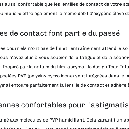
ussi confortable que les lentilles de contact de votre s
 journalière offre également le même débit d'oxygène élevé d
les de contact font partie du passé
les courriels n'ont pas de fin et l'entraînement attend le s
 n'avez plus à vous soucier de la fatigue et de la sécher
. Inspiré par la nature du film lacrymal, le design Tear-I
appelées PVP (polyvinylpyrrolidone) sont intégrées dans le m
crymal entoure parfaitement la lentille de contact et adhère à
diennes confortables pour l'astigmati
angé aux molécules de PVP humidifiant. Cela garantit un ap