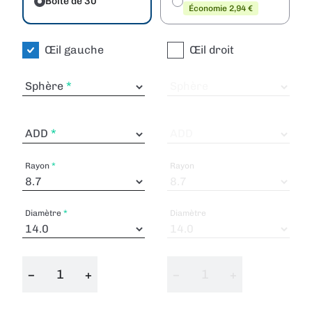
Boîte de 30
Économie 2,94 €
Œil gauche
Œil droit
Sphère
Sphère
ADD
ADD
Rayon
Rayon
Diamètre
Diamètre
−
+
−
+