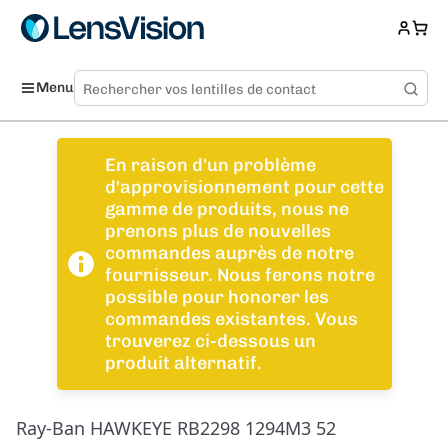
Menu
En raison d'un problème
d'approvisionnement pour cette
gamme de produits, nous ne
prenons plus de nouvelles
commandes auprès de notre
fournisseur. Nous ferons notre
possible pour honorer les
commandes existantes. Vous
trouverez ci-dessous un
produit alternatif.
Ray-Ban HAWKEYE RB2298 1294M3 52