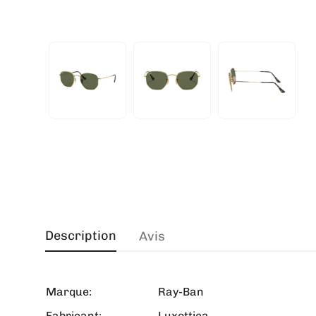
Description
Avis
Marque:
Ray-Ban
Fabricant:
Luxottica