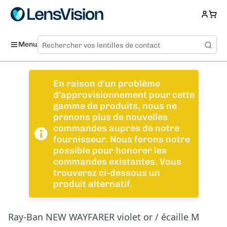
Menu
En raison d'un problème
d'approvisionnement pour cette
gamme de produits, nous ne
prenons plus de nouvelles
commandes auprès de notre
fournisseur. Nous ferons notre
possible pour honorer les
commandes existantes. Vous
trouverez ci-dessous un
produit alternatif.
Ray-Ban NEW WAYFARER violet or / écaille M