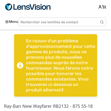
Menu
En raison d'un problème
d'approvisionnement pour cette
gamme de produits, nous ne
prenons plus de nouvelles
commandes auprès de notre
fournisseur. Nous ferons notre
possible pour honorer les
commandes existantes. Vous
trouverez ci-dessous un
produit alternatif.
Ray-Ban New Wayfarer RB2132 - 875 55-18